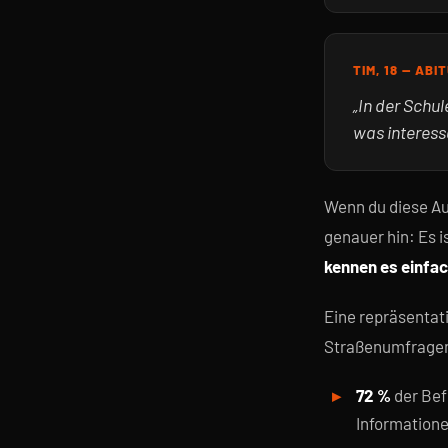
TIM, 18 — ABI
„In der Schu
was interess
Wenn du diese Aus
genauer hin: Es 
kennen es einfac
Eine repräsentat
Straßenumfragen 
72 %
der Bef
Information