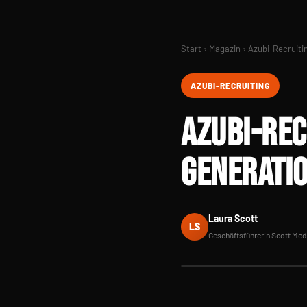
Start › Magazin › Azubi-Recruiti
AZUBI-RECRUITING
AZUBI-REC
GENERATIO
Laura Scott
LS
Geschäftsführerin Scott Med