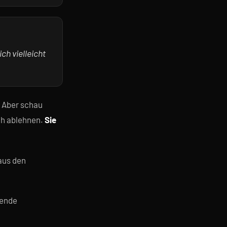
ch vielleicht
" Aber schau
ch ablehnen.
Sie
aus den
hende