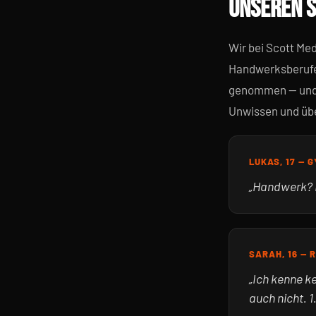
UNSEREN 
Wir bei Scott Me
Handwerksberufe 
genommen — und g
Unwissen und üb
LUKAS, 17 — 
„Handwerk? Ic
SARAH, 16 —
„Ich kenne k
auch nicht. 1