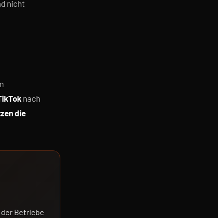
d nicht
en
TikTok
nach
zen die
 der Betriebe