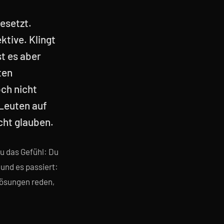
esetzt.
ktive. Klingt
st es aber
ten
och nicht
 Leuten auf
cht glauben.
u das Gefühl: Du
 und es passiert:
 Lösungen reden,