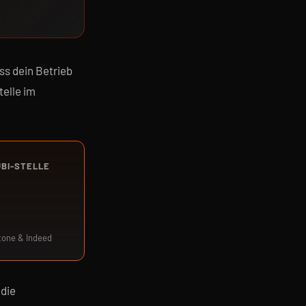
ss dein Betrieb
telle im
BI-STELLE
tone & Indeed
 die