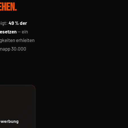
EHEN.
igt:
49 % der
besetzen
— ein
keiten erhielten
knapp 30.000
Bewerbung