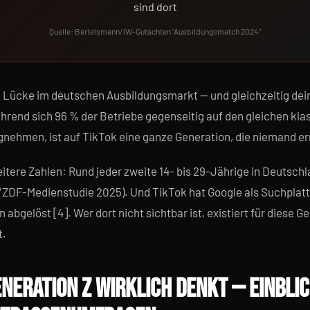
sind dort
Quelle: Bertelsmann/IW-Gutachten "Ausbildungsmatch 2024"
te Lücke im deutschen Ausbildungsmarkt — und gleichzeitig dei
rend sich 96 % der Betriebe gegenseitig auf den gleichen kla
nehmen, ist auf TikTok eine ganze Generation, die niemand er
ere Zahlen: Rund jeder zweite 14- bis 29-Jährige in Deutschl
ZDF-Medienstudie 2025). Und TikTok hat Google als Suchplatt
 abgelöst [4]. Wer dort nicht sichtbar ist, existiert für diese G
t.
ENERATION Z WIRKLICH DENKT — EINBLI