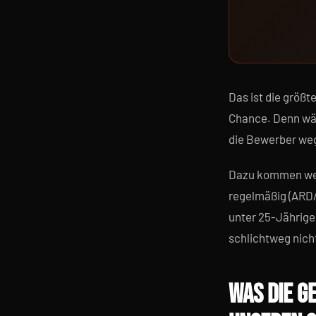
Das ist die größ
Chance. Denn wäh
die Bewerber weg
Dazu kommen weit
regelmäßig (ARD/
unter 25-Jährigen
schlichtweg nich
WAS DIE G