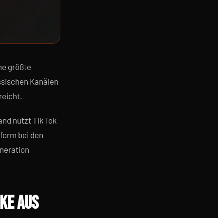
ne größte
ssischen Kanälen
reicht.
and nutzt TikTok
form bei den
eneration
CKE AUS