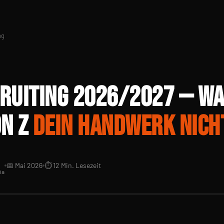
ng
RUITING 2026/2027 — W
N Z
DEIN HANDWERK NICH
📅 Mai 2026
⏱ 12 Min. Lesezeit
ia