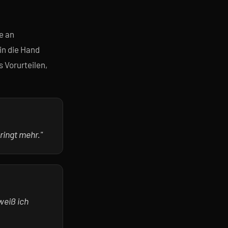
e an
in die Hand
 Vorurteilen,
ringt mehr."
weiß ich