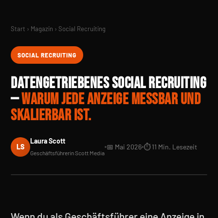
Start › Magazin › Social Recruiting
SOCIAL RECRUITING
DATENGETRIEBENES SOCIAL RECRUITING
—
WARUM JEDE ANZEIGE MESSBAR UND
SKALIERBAR IST.
Laura Scott
LS
📅 Mai 2026
⏱ 11 Min. Lesezeit
Geschäftsführerin Scott Media
Wenn du als Geschäftsführer eine Anzeige in