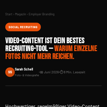
Start › Magazin › Employer Branding
SOCIAL RECRUITING
VIDEO-CONTENT IST DEIN BESTES
RECRUITING-TOOL —
WARUM EINZELNE
FOTOS NICHT MEHR REICHEN.
Sarah Schell
SS
📅 Juni 2026
⏱ 8 Min. Lesezeit
Foto- & Videografie
Hochwertiger, regelmäßiger Video-Content