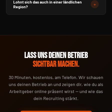
Lohnt sich das auch in einer ländlichen
glaubwürdig.
+
Aufbau über Zeit: Je länger ihr kontinuierlich und
Region?
ehrlich präsent seid, desto stärker werdet ihr im Kopf
Gerade dort. In ländlichen Regionen ist der Markt
der Menschen verankert. Es ist eine Investition, die
klein und persönlich — wer als Arbeitgeber bekannt
mit jedem Monat mehr für euch arbeitet.
ist, hat einen echten Vorsprung. Über Social Media
erreicht ihr die breite Masse in eurem Umkreis, auch
die, die ihr über klassische Wege nie erreichen
würdet.
LASS UNS DEINEN BETRIEB
SICHTBAR MACHEN.
30 Minuten, kostenlos, am Telefon. Wir schauen
uns deinen Betrieb an und zeigen dir, wie du als
Arbeitgeber online präsent wirst — und wie das
dein Recruiting stärkt.